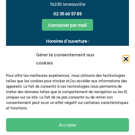
76230 Isneauville
AGORINFO
02 35 60 57 85
Informatique
02.35.79.84.84
Contacter par mail
ALLIANZ
Horaires d’ouverture :
Assurances
Lundi, Mardi, Jeudi, Vendredi : 8h30-
09.78.97.80.08
Gérer le consentement aux
12h00 & 15h-18h
cookies
Mercredi : 9h00-12h00
ALTEAME
Aménageur de terrains à bâtir
Pour offrir les meilleures expériences, nous utilisons des technologies
Flash infos
02.76.51.05.20
telles que les cookies pour stocker et/ou accéder aux informations des
appareils. Le fait de consentir à ces technologies nous permettra de
traiter des données telles que le comportement de navigation ou les ID
Bulletins & newsletters
ALTICAP
uniques sur ce site. Le fait de ne pas consentir ou de retirer son
S’inscrire au flash infos de la Mairie
consentement peut avoir un effet négatif sur certaines caractéristiques
Solution gestion, réseaux et télécom
et fonctions.
02.35.12.86.86
d’Isneauville
S’inscrire
AMENAGEMENT MALITOURNE
Accepter
Menuiserie