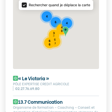
Rechercher quand je déplace la carte
4
6
4
4
0
3
8
6
6
9
6
« Le Victoria »
PÔLE EXPERTISE CREDIT AGRICOLE
02.27.76.69.80
13.7 Communication
Organisme de formation – Coaching – Conseil et
Animation d’ateliers | Communication et Image de