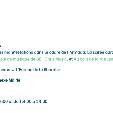
A
es manifestations dans le cadre de l’Armada. La soirée aur
cole de musique de BBI
,
Chris Music
, et
Au coin de la rue Je
 Thème
» L’Europe de la liberté »
.
nexe Mairie
2h00 et de 15h00 à 17h30