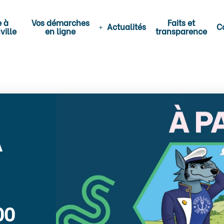
e à
Vos démarches
Faits et
Actualités
C
ville
en ligne
transparence
A
00