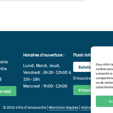
Horaires d’ouverture :
Flash infos
airie
Pour offrir 
Lundi, Mardi, Jeudi,
Bulletins & newslett
ille
cookies pour
Vendredi : 8h30-12h00 &
consentir à
S’inscrire au flash in
comportement
5
15h-18h
ou de retire
Mercredi : 9h00-12h00
caractéristi
S’inscrire
ar mail
Ac
© 2026 Ville d'Isneauville |
Mentions légales
|
Atelier du Design