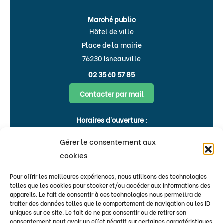
Marché public
Hôtel de ville
Place de la mairie
76230 Isneauville
02 35 60 57 85
Contacter par mail
Horaires d’ouverture :
Lundi, Mardi, Jeudi, Vendredi : 8h30-
Gérer le consentement aux
12h00 & 15h-18h
cookies
Mercredi : 9h00-12h00
Pour offrir les meilleures expériences, nous utilisons des technologies
telles que les cookies pour stocker et/ou accéder aux informations des
Flash infos
appareils. Le fait de consentir à ces technologies nous permettra de
traiter des données telles que le comportement de navigation ou les ID
Bulletins & newsletters
uniques sur ce site. Le fait de ne pas consentir ou de retirer son
S’inscrire au flash infos de la Mairie
consentement peut avoir un effet négatif sur certaines caractéristiques