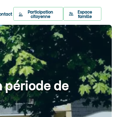
Participation
Espace
ontact
citoyenne
famille
n période de