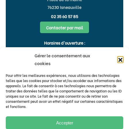
76230 Isneauville
02 35 60 57 85
Contacter par mail
Horaires d’ouverture :
Lundi, Mardi, Jeudi, Vendredi : 8h30-
Gérer le consentement aux
12h00 & 15h-18h
cookies
Mercredi : 9h00-12h00
Pour offrir les meilleures expériences, nous utilisons des technologies
Flash infos
telles que les cookies pour stocker et/ou accéder aux informations des
appareils. Le fait de consentir à ces technologies nous permettra de
traiter des données telles que le comportement de navigation ou les ID
Bulletins & newsletters
uniques sur ce site. Le fait de ne pas consentir ou de retirer son
S’inscrire au flash infos de la Mairie
consentement peut avoir un effet négatif sur certaines caractéristiques
et fonctions.
d’Isneauville
S’inscrire
Accepter